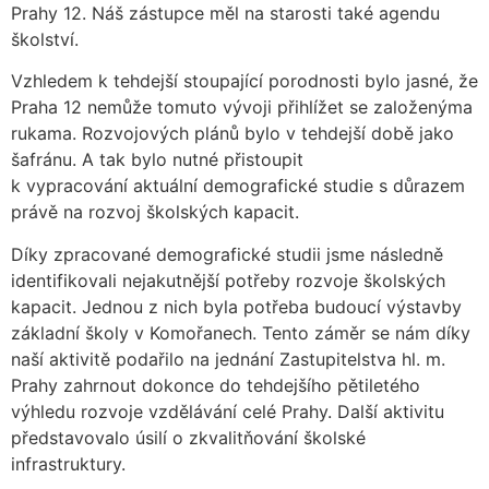
Prahy 12. Náš zástupce měl na starosti také agendu
školství.
Vzhledem k tehdejší stoupající porodnosti bylo jasné, že
Praha 12 nemůže tomuto vývoji přihlížet se založenýma
rukama. Rozvojových plánů bylo v tehdejší době jako
šafránu. A tak bylo nutné přistoupit
k vypracování aktuální demografické studie s důrazem
právě na rozvoj školských kapacit.
Díky zpracované demografické studii jsme následně
identifikovali nejakutnější potřeby rozvoje školských
kapacit. Jednou z nich byla potřeba budoucí výstavby
základní školy v Komořanech. Tento záměr se nám díky
naší aktivitě podařilo na jednání Zastupitelstva hl. m.
Prahy zahrnout dokonce do tehdejšího pětiletého
výhledu rozvoje vzdělávání celé Prahy. Další aktivitu
představovalo úsilí o zkvalitňování školské
infrastruktury.