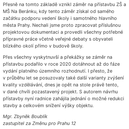
Přesně na tomto základě vznikl záměr na přístavbu ZŠ a
MŠ Na Beránku, kdy tento záměr získal od samého
začátku podporu vedení školy i samotného hlavního
města Prahy. Nechali jsme proto zpracovat příslušnou
projektovou dokumentaci a provedli všechny potřebné
přípravné práce včetně veřejné debaty s obyvateli
blízkého okolí přímo v budově školy.
Přes všechny vyskytnuvší a překážky se záměr na
přístavbu podařilo v roce 2020 dotáhnout až do fáze
vydání platného územního rozhodnutí. I přesto, že
v průběhu let se posuzovaly také další varianty zvýšení
kvality vzdělávání, dnes je opět na stole právě tento,
v dané chvíli pozastavený projekt. S autorem návrhu
přístavby nyní radnice zahájila jednání o možné redukci
stavby a celkovém snížení výšky objektu.
Mgr. Zbyněk Boublík
zastupitel za Změnu pro Prahu 12