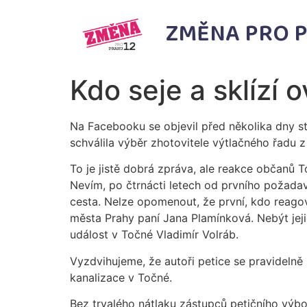
ZMĚNA PRO P
Kdo seje a sklízí 
Na Facebooku se objevil před několika dny s
schválila výběr zhotovitele výtlačného řadu 
To je jistě dobrá zpráva, ale reakce občanů 
Nevím, po čtrnácti letech od prvního požadavk
cesta. Nelze opomenout, že první, kdo reagov
města Prahy paní Jana Plamínková. Nebýt jej
událost v Točné Vladimír Volráb.
Vyzdvihujeme, že autoři petice se pravidelně ú
kanalizace v Točné.
Bez trvalého nátlaku zástupců petičního výbo