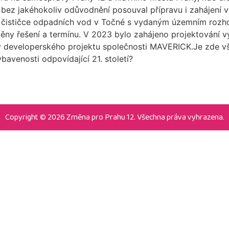
bez jakéhokoliv odůvodnění posouval přípravu i zahájení v
ní čističce odpadních vod v Točné s vydaným územním rozh
ny řešení a termínu. V 2023 bylo zahájeno projektování vý
ájmy developerského projektu společnosti MAVERICK.Je zde 
bavenosti odpovídající 21. století?
Copyright © 2026 Změna pro Prahu 12. Všechna práva vyhrazena.