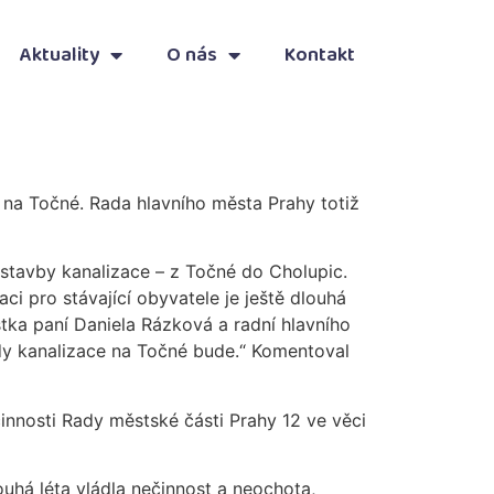
Aktuality
O nás
Kontakt
 na Točné. Rada hlavního města Prahy totiž
ýstavby kanalizace – z Točné do Cholupic.
ci pro stávající obyvatele je ještě dlouhá
tka paní Daniela Rázková a radní hlavního
dy kanalizace na Točné bude.“ Komentoval
 činnosti Rady městské části Prahy 12 ve věci
uhá léta vládla nečinnost a neochota,