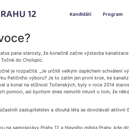
RAHU 12
Kandidáti
Program
ovoce?
tatus pana starosty, že konečně začne výstavba kanalizace
z Točné do Cholupic.
Točné je rozpačitá: „Je určitě velkým úspěchem schválení v
u Petičního výboru? Je to zatím jen první krok, ke kanaliza
al a konal na stížnost Točenských, byly v roce 2014 staros
ich pomoci, asi bychom dnes nemohli mluvit o tom, že něk
častnili zastupitelstev a dlouhá léta se dovolávali aktivní
ru na samosprávy Prahy 12 a hlavního města Prahy, kde dlo