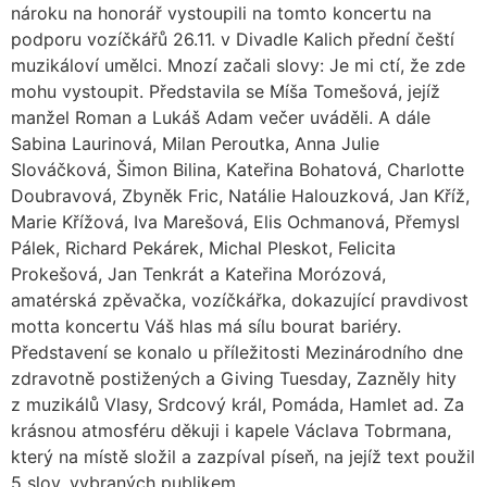
nároku na honorář vystoupili na tomto koncertu na
podporu vozíčkářů 26.11. v Divadle Kalich přední čeští
muzikáloví umělci. Mnozí začali slovy: Je mi ctí, že zde
mohu vystoupit. Představila se Míša Tomešová, jejíž
manžel Roman a Lukáš Adam večer uváděli. A dále
Sabina Laurinová, Milan Peroutka, Anna Julie
Slováčková, Šimon Bilina, Kateřina Bohatová, Charlotte
Doubravová, Zbyněk Fric, Natálie Halouzková, Jan Kříž,
Marie Křížová, Iva Marešová, Elis Ochmanová, Přemysl
Pálek, Richard Pekárek, Michal Pleskot, Felicita
Prokešová, Jan Tenkrát a Kateřina Morózová,
amatérská zpěvačka, vozíčkářka, dokazující pravdivost
motta koncertu Váš hlas má sílu bourat bariéry.
Představení se konalo u příležitosti Mezinárodního dne
zdravotně postižených a Giving Tuesday, Zazněly hity
z muzikálů Vlasy, Srdcový král, Pomáda, Hamlet ad. Za
krásnou atmosféru děkuji i kapele Václava Tobrmana,
který na místě složil a zazpíval píseň, na jejíž text použil
5 slov, vybraných publikem.