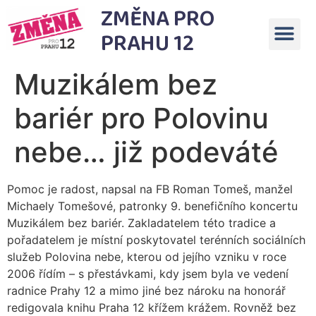
ZMĚNA PRO
PRAHU 12
Muzikálem bez
bariér pro Polovinu
nebe… již podeváté
Pomoc je radost, napsal na FB Roman Tomeš, manžel
Michaely Tomešové, patronky 9. benefičního koncertu
Muzikálem bez bariér. Zakladatelem této tradice a
pořadatelem je místní poskytovatel terénních sociálních
služeb Polovina nebe, kterou od jejího vzniku v roce
2006 řídím – s přestávkami, kdy jsem byla ve vedení
radnice Prahy 12 a mimo jiné bez nároku na honorář
redigovala knihu Praha 12 křížem krážem. Rovněž bez