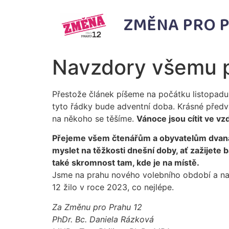
ZMĚNA PRO P
Navzdory všemu p
Přestože článek píšeme na počátku listopadu
tyto řádky bude adventní doba. Krásné předv
na někoho se těšíme.
Vánoce jsou cítit ve v
Přejeme všem čtenářům a obyvatelům dvanáct
myslet na těžkosti dnešní doby, ať zažijete b
také skromnost tam, kde je na místě.
Jsme na prahu nového volebního období a na 
12 žilo v roce 2023, co nejlépe.
Za Změnu pro Prahu 12
PhDr. Bc. Daniela Rázková