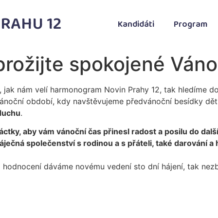
RAHU 12
Kandidáti
Program
rožijte spokojené Ván
, jak nám velí harmonogram Novin Prahy 12, tak hledíme do
ánoční období, kdy navštěvujeme předvánoční besídky dětí
zduchu
.
ky, aby vám vánoční čas přinesl radost a posilu do další
áječná společenství s rodinou a s přáteli, také darování a 
hodnocení dáváme novému vedení sto dní hájení, tak nezbý