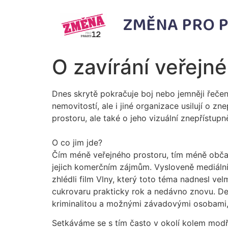
ZMĚNA PRO P
O zavírání veřejn
Dnes skrytě pokračuje boj nebo jemněji řečeno
nemovitostí, ale i jiné organizace usilují o 
prostoru, ale také o jeho vizuální znepřístup
O co jim jde?
Čím méně veřejného prostoru, tím méně občan
jejich komerčním zájmům. Vysloveně mediální
zhlédli film Vlny, který toto téma nadnesl ve
cukrovaru prakticky rok a nedávno znovu. Dev
kriminalitou a možnými závadovými osobami, a
Setkáváme se s tím často v okolí kolem modř