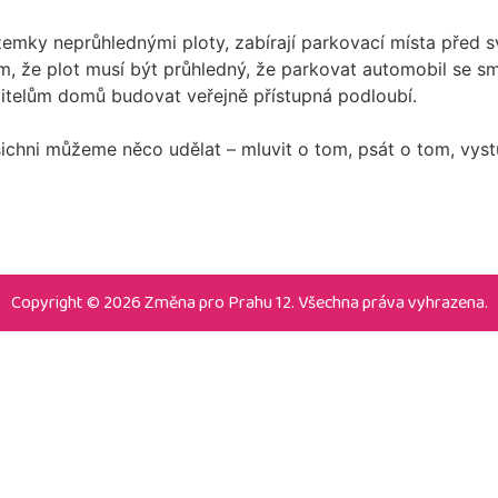
pozemky neprůhlednými ploty, zabírají parkovací místa před s
em, že plot musí být průhledný, že parkovat automobil se s
telům domů budovat veřejně přístupná podloubí.
hni můžeme něco udělat – mluvit o tom, psát o tom, vystu
Copyright © 2026 Změna pro Prahu 12. Všechna práva vyhrazena.