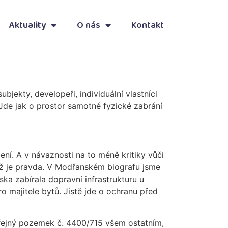
Aktuality
O nás
Kontakt
jekty, developeři, individuální vlastníci
 Jde jak o prostor samotné fyzické zabrání
í. A v návaznosti na to méně kritiky vůči
lež je pravda. V Modřanském biografu jsme
ska zabírala dopravní infrastrukturu u
o majitele bytů. Jistě jde o ochranu před
eřejný pozemek č. 4400/715 všem ostatním,