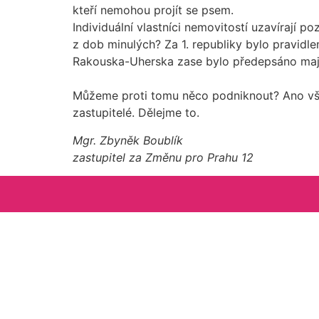
kteří nemohou projít se psem.
Individuální vlastníci nemovitostí uzavírají 
z dob minulých? Za 1. republiky bylo pravidl
Rakouska-Uherska zase bylo předepsáno maji
Můžeme proti tomu něco podniknout? Ano všic
zastupitelé. Dělejme to.
Mgr. Zbyněk Boublík
zastupitel za Změnu pro Prahu 12