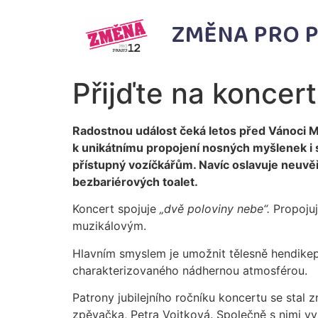
ZMĚNA PRO P
Přijďte na koncer
Radostnou událost čeká letos před Vánoci M
k unikátnímu propojení nosných myšlenek i 
přístupný vozíčkářům. Navíc oslavuje neuvěř
bezbariérových toalet.
Koncert spojuje
„dvě poloviny nebe“.
Propojuj
muzikálovým.
Hlavním smyslem je umožnit tělesně hendike
charakterizovaného nádhernou atmosférou.
Patrony jubilejního ročníku koncertu se stal
zpěvačka, Petra Vojtková. Společně s nimi v