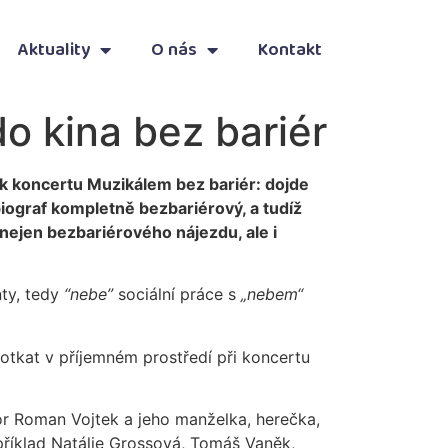
Aktuality
O nás
Kontakt
o kina bez bariér
ík koncertu Muzikálem bez bariér: dojde
iograf kompletně bezbariérový, a tudíž
 nejen bezbariérového nájezdu, ale i
nty, tedy
“nebe”
sociální práce s
„nebem“
tkat v příjemném prostředí při koncertu
tor Roman Vojtek a jeho manželka, herečka,
příklad Natálie Grossová, Tomáš Vaněk,