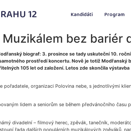
RAHU 12
Kandidáti
Program
t Muzikálem bez bariér d
odřanský biograf: 3. prosince se tady uskuteční 10. ročn
samotného prostředí koncertu. Nově je totiž Modřanský b
itelných 105 let od založení. Letos zde skončila výstavba
e pořadatele, organizaci Polovina nebe, s jednotlivými klie
povaným lidem a seniorům se během předvánočního času po
 známý divadelní – filmový herec, zpěvák, tanečník, moderá
ystoupí řada dalších populárních muzikálových zpěváků, na