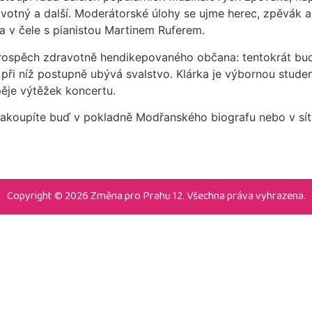
votný a další. Moderátorské úlohy se ujme herec, zpěvák
a v čele s pianistou Martinem Ruferem.
rospěch zdravotně hendikepovaného občana: tentokrát bud
í, při níž postupně ubývá svalstvo. Klárka je výbornou stud
spěje výtěžek koncertu.
 zakoupíte buď v pokladně Modřanského biografu nebo v síti
Copyright © 2026 Změna pro Prahu 12. Všechna práva vyhrazena.