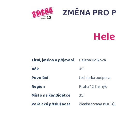
ZMĚNA PRO P
Hele
Titul, jméno a příjmení
Helena Holková
Věk
49
Povolání
technická podpora
Region
Praha 12, Kamýk
Místo na kandidátce
35
Politická příslušnost
členka strany KDU-Č