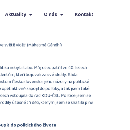
Aktuality
O nás
Kontakt
ve světě vidět’ (Máhatmá Gándhí)
itika nebyla tabu. Můj otec patřil ve 40. letech
dentům, kteří bojovali za své ideály. Ráda
torii Československa, jeho názory na politické
 opět aktivně zapojil do politiky, a tak jsem také
tech vstoupila do řad KDU-ČSL. Politice jsem se
rodily úžasné tři děti, kterým jsem se snažila plně
upit do politického života