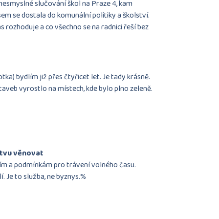
esmyslné slučování škol na Praze 4, kam
sem se dostala do komunální politiky a školství.
ás rozhoduje a co všechno se na radnici řeší bez
a) bydlím již přes čtyřicet let. Je tady krásně.
taveb vyrostlo na místech, kde bylo plno zeleně.
stvu věnovat
vím a podmínkám pro trávení volného času.
dlí. Je to služba, ne byznys.%