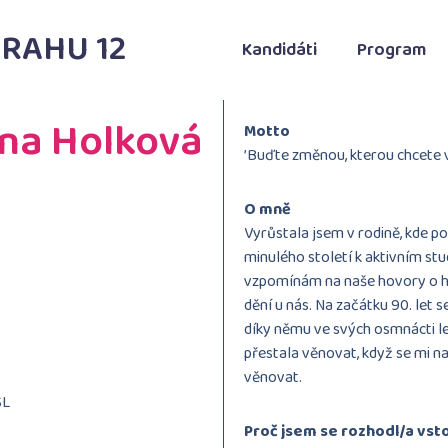
RAHU 12
Kandidáti
Program
na Holková
Motto
’Buďte změnou, kterou chcete 
O mně
Vyrůstala jsem v rodině, kde pol
minulého století k aktivním stu
vzpomínám na naše hovory o his
dění u nás. Na začátku 90. let se
díky němu ve svých osmnácti le
přestala věnovat, když se mi na
věnovat.
SL
Proč jsem se rozhodl/a vsto