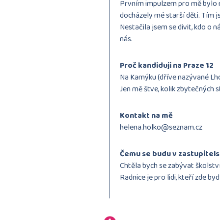
Prvním impulzem pro mě bylo n
docházely mé starší děti. Tím j
Nestačila jsem se divit, kdo o n
nás.
Proč kandiduji na Praze 12
Na Kamýku (dříve nazývané Lhotk
Jen mě štve, kolik zbytečných s
Kontakt na mě
helena.holko@seznam.cz
Čemu se budu v zastupitel
Chtěla bych se zabývat školst
Radnice je pro lidi, kteří zde by