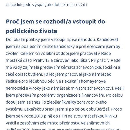
tisíce lidí jede vyspat, ale dobré místo k žití.
Proč jsem se rozhodl/a vstoupit do
politického života
Do lokální politiky jsem vstoupil spíše náhodou. Kandidoval
jsem na posledním místě kandidátky a preferencemi jsem byl
zvolen. Celkem tři volební období jsem pracoval v Radě
městské části Prahy 12 a zároveň jako lékař. Při práci v Radě
mě vždy zajímala především témata zdravotnická, sociální a
také oblast bydlení. 10 let jsem pracoval jako náměstek
ředitele pro léčebnou péči ve Fakultní Thomayerově
nemocnici a 4 roky jako náměstek ministra zdravotnictví. Řešil
jsem především problémy organizace a financování. Po celou
dobu jsem se snažil o zlepšení kvality zdravotnického
systému. Lékařskou praxi jsem si po celou dobu udržel. Proto
jsem se v roce 2019 plně do FTN na svou mateřskou kliniku
vrátil a zastávám zde místo přednosty. Ve sněmovních