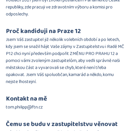
volbách 2021 jsem byl zvolen poslancem Parlamentu České
republiky, zde pracuji ve zdravotním výboru a komisi pro
odposlechy.
Proč kandiduji na Praze 12
Jsem Váš zastupitel již několik volebních období a po letech,
kdy jsem se snažil hájit Vaše zájmy v Zastupitelstvu i Radě MČ
P12 chci nyní především podpořit ZMĚNU PRO PRAHU 12 a
pomoci vámi zvoleným zastupitelům, aby vedli správně naši
městskou část a vyvarovali se chyb, které není třeba
opakovat. Jsem Váš spoluobčan, kamarád a někdo, komu
nejste lhostejní.
Kontakt na mě
tom.philipp@ftn.cz
Čemu se budu v zastupitelstvu věnovat